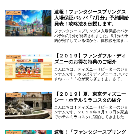
介します。予約する場合の裏技も紹介して
いるので、入場したい人は必ずチェックし
てください。
速報！ファンタジースプリングス
ディズニー
入場保証バケパ「7月分」予約開始
発表！攻略法を伝授します。
ファンタジースプリングス入場保証のバケ
パ予約7月分が発表されました。6月分の予
約が完了している僕から、体験談を踏まえ
予約の攻略法を伝授します。また、予約す
る際の注意点も詳しく説明していますの
で、最後までご覧ください。
【２０１９】ファンダフル・ディ
ディズニー
ズニーのお得な特典のご紹介
こんにちは、ディズニーリピーターのジョ
ンナムです。やっぱりディズニーはいいで
すね～～＾＾心が安らぎますよ。さて、今
日はディズニー好きなら入会している人も
多いファンダフル・ディズニーの豪華特典
について会員歴3年の私からお得な特典を
【２０１９】夏、東京ディズニー
ディズニー
ご紹介させて...
シー・ホテルミラコスタの紹介
こんにちは！ディズニーリピーターのジョ
ンナムです。２０１９年８月１３日を家族
でホテルミラコスタに宿泊してきましたの
で、ホテルの良さやホテルの中をご紹介し
たいと思います。実はお盆一か月前に、
JALダイナミックパッケージの広告が出て
速報！「ファンタジースプリング
ディズニー