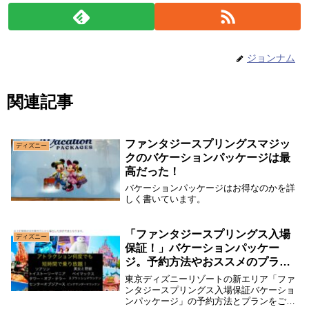
ジョンナム
関連記事
ファンタジースプリングスマジッ
ディズニー
クのバケーションパッケージは最
高だった！
バケーションパッケージはお得なのかを詳
しく書いています。
「ファンタジースプリングス入場
ディズニー
保証！」バケーションパッケー
ジ。予約方法やおススメのプラン
をご紹介します。
東京ディズニーリゾートの新エリア「ファ
ンタジースプリングス入場保証バケーショ
ンパッケージ」の予約方法とプランをご紹