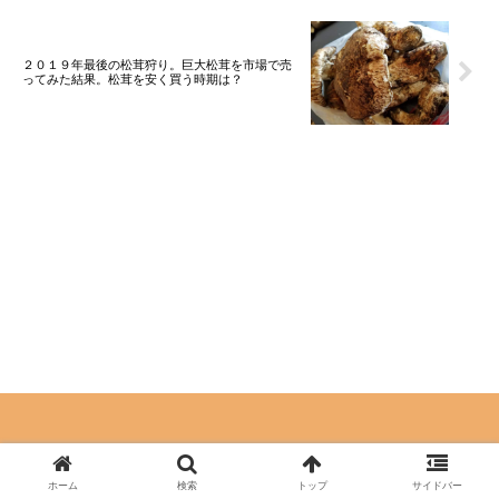
２０１９年最後の松茸狩り。巨大松茸を市場で売
ってみた結果。松茸を安く買う時期は？
© 2019 ためすブログ.
ホーム
検索
トップ
サイドバー