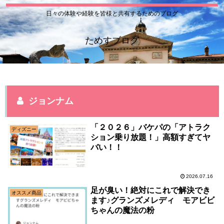
日々の体験や経験を皆様と共有するためのブログ
ためすブログ
ジョンナム
「２０２６」バケパの「アトラク
ディズニー
ション乗り放題！」高額すぎてヤ
バい！！
2026.07.16
足が臭い！絶対にこれで解決でき
オススメ商品
ます♪グランズメレディ モアビビ
ちゃんの魔法の粉