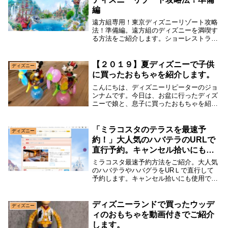
編
遠方組専用！東京ディズニーリゾート攻略
法！準備編。遠方組のディズニーを満喫す
る方法をご紹介します。ショーレストラ
ン、バケパ、コインロッカーなど特に重要
なことを説明していますのでごらんくださ
い。
【２０１９】夏ディズニーで子供
ディズニー
に買ったおもちゃを紹介します。
こんにちは、ディズニーリピーターのジョ
ンナムです。今日は、お盆に行ったディズ
ニーで娘と、息子に買ったおもちゃを紹介
したいと思います。飛行機に乗らないとい
けないくらい地方在住なもので、旅先では
ケチケチしないように心がけています。せ
「ミラコスタのテラスを最速予
ディズニー
っかく行くの...
約！」大人気のハバテラのURLで
直行予約。キャンセル拾いにも有
効です。
ミラコスタ最速予約方法をご紹介。大人気
のハバテラやハバグラをURＬで直行して
予約します。キャンセル拾いにも使用でき
ます。実際に予約にチャレンジしています
ので結果も分かります。
ディズニーランドで買ったウッデ
ディズニー
ィのおもちゃを動画付きでご紹介
します。