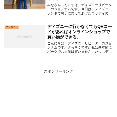
みなさんこんにちは、ディズニーリピータ
ーのジョンナムです。今日は、ディズニー
ランドで息子に買ってあげたウッディのお
もちゃをご紹介したいと思います。トイ・
ストーリーって人気がありますよね＾＾先
日もトイ・ストーリー４が上映されまし
ディズニーに行かなくてもQRコー
ディズニー
た。私はまだ見...
ドがあればオンラインショップで
買い物ができる。
こんにちは、ディズニーリピーターのジョ
ンナムです。さっそくですが私は基本的に
パークでお土産は買いません。いつもディ
ズニー公式アプリで購入しています。荷物
にならないし凄く便利です。今回は自分が
ディズニーに行っていない場合に、公式ア
プリで買い物...
スポンサーリンク