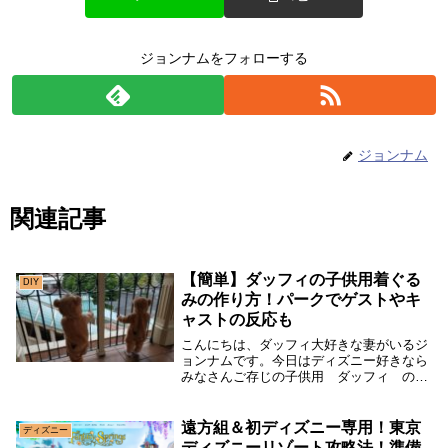
ジョンナムをフォローする
ジョンナム
関連記事
【簡単】ダッフィの子供用着ぐる
DIY
みの作り方！パークでゲストやキ
ャストの反応も
こんにちは、ダッフィ大好きな妻がいるジ
ョンナムです。今日はディズニー好きなら
みなさんご存じの子供用 ダッフィ の着
ぐるみの作り方をご紹介したいと思いま
す。妻が何で作ったのかと申しますと、第
一子を妊娠中にディズニーシーに行った時
遠方組＆初ディズニー専用！東京
ディズニー
の事になります...
ディズニーリゾート攻略法！準備