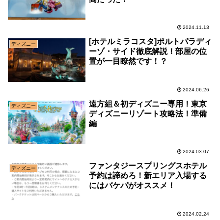
2024.11.13
[ホテルミラコスタ]ポルトパラディ
ディズニー
ーゾ・サイド徹底解説！部屋の位
置が一目瞭然です！？
2024.06.26
遠方組＆初ディズニー専用！東京
ディズニー
ディズニーリゾート攻略法！準備
編
2024.03.07
ファンタジースプリングスホテル
ディズニー
予約は諦めろ！新エリア入場する
にはバケパがオススメ！
2024.02.24