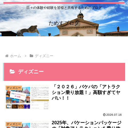
日々の体験や経験を皆様と共有するためのブログ
ためすブログ
ホーム
ディズニー
ディズニー
「２０２６」バケパの「アトラク
ディズニー
ション乗り放題！」高額すぎてヤ
バい！！
2026.07.16
2025年、バケーションパッケージ
ディズニー